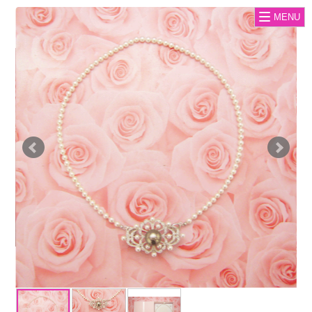
(中
MENU
語
国)