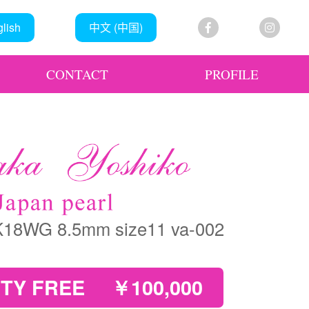
lish
中文 (中国)
CONTACT
PROFILE
 K18WG 8.5mm size11 va-002
TY FREE
￥100,000