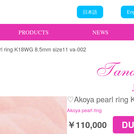
日本語
Eng
PRODUCTS
NEWS
l ring K18WG 8.5mm size11 va-002
♡Akoya pearl ring
Akoya pearl ring
￥110,000
DU