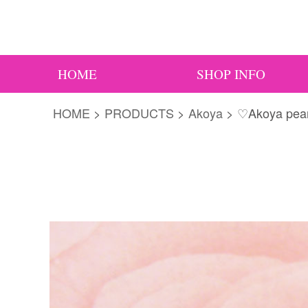
HOME
SHOP INFO
HOME
>
PRODUCTS
>
Akoya
>
♡Akoya pear